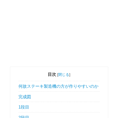
目次
[
閉じる
]
何故ステーキ製造機の方が作りやすいのか
完成図
1段目
2段目