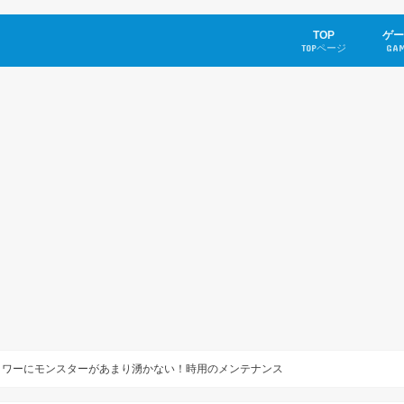
TOP
ゲー
TOPページ
GA
フォ
クラ
マイ
タワーにモンスターがあまり湧かない！時用のメンテナンス