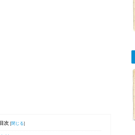
目次
[
閉じる
]