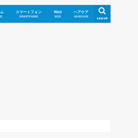
ム
スマートフォン
Web
ヘアケア
ME
SMARTPHONE
WEB
HAIRCARE
search
ートナイト
ロワ
クラ
iPhone
Android