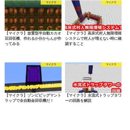
マイクラ
マイクラ
【マイクラ】放置型半自動カカオ
【マイクラ】高床式村人無限増殖
豆回収機、作れるか分からんが作
システムで村人が増えない時に確
ってみる
認すること
マイクラ
マイクラ
【マイクラ】ゾンビピッグマント
【マイクラ】水流式トラップタワ
ラップで全自動金回収機だ！
ーの回路を解説