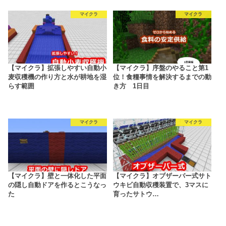
マイクラ
マイクラ
【マイクラ】拡張しやすい自動小
【マイクラ】序盤のやること第1
麦収穫機の作り方と水が耕地を湿
位！食糧事情を解決するまでの動
らす範囲
き方 1日目
マイクラ
マイクラ
【マイクラ】壁と一体化した平面
【マイクラ】オブザーバー式サト
の隠し自動ドアを作るとこうなっ
ウキビ自動収穫装置で、3マスに
た
育ったサトウ…